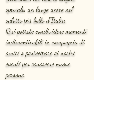
speciale, un luogo unico nel
salotto più bello d'Italia.
Qui potrete condividere momenti
indimenticabili in compagnia di
amici o partecipare ai nostri
eventi per conoscere nuove
persone.
Lasciatevi alle spalle le
preoccupazioni e godetevi
un'atmosfera di convivialità e
relax.
Vi aspettiamo per vivere insieme