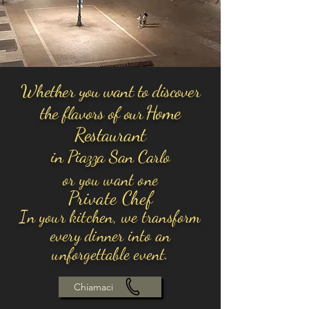
Whether you want to discover
Home
the flavors of our
Restaurant
in Piazza San Carlo
or you want one
Private Chef
In your kitchen, we transform
every dinner into an
unforgettable event.
Chiamaci