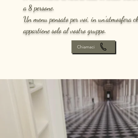
a 8 persone.
Un menu pensato per voi, in un'atmosfera c
appartiene solo al vostro gruppo.
Chiamaci