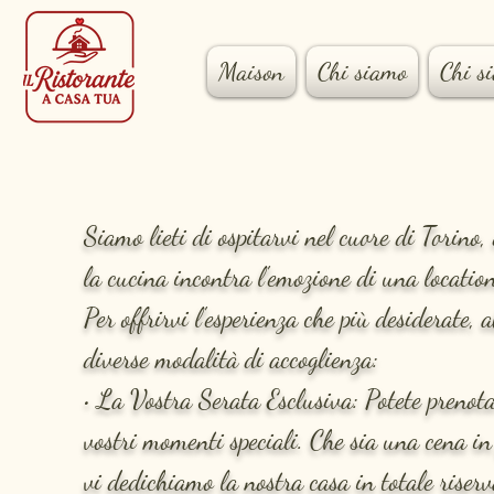
Maison
Chi siamo
Chi s
Siamo lieti di ospitarvi nel cuore di Torino,
la cucina incontra l'emozione di una location
Per offrirvi l'esperienza che più desiderate,
diverse modalità di accoglienza:
• La Vostra Serata Esclusiva: Potete prenotar
vostri momenti speciali. Che sia una cena in
vi dedichiamo la nostra casa in totale riser