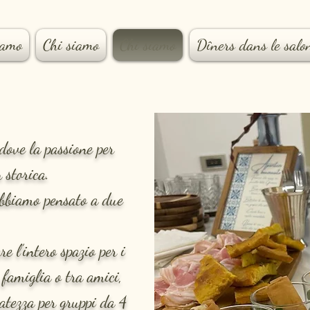
iamo
Chi siamo
Chi siamo
Dîners dans le salo
 dove la passione per
 storica.
 abbiamo pensato a due
e l’intero spazio per i
 famiglia o tra amici,
vatezza per gruppi da 4