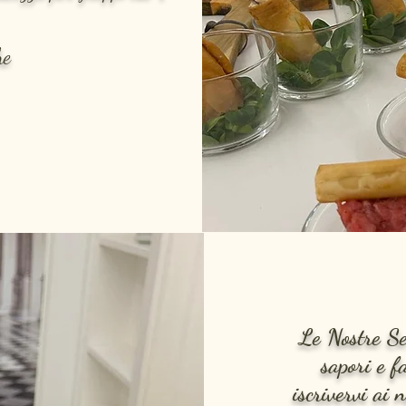
he
Le Nostre Se
sapori e f
iscrivervi ai 